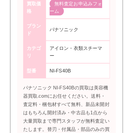
買取価
無料査定お申込みフォ
格
ーム
ブラン
パナソニック
ド
カテゴ
アイロン・衣類スチーマ
リ
ー
型番
NI-FS40B
パナソニック NI-FS40Bの買取は美容機
器買取.comにお任せください。送料・
査定料・梱包材すべて無料、新品未開封
はもちろん開封済み・中古品も1点から
大量買取まで専門スタッフが無料査定い
たします。替刃・付属品・部品のみの買