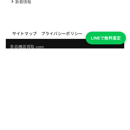
新着情報
サイトマップ
プライバシーポリシー
LINEで無料査定
美容機器買取.com
買取実績・買取強化モデルを見る
LINEでかんたん無料査定
品物の写真を送るだけ。査定は無料、キャンセルもできま
す。
※品物の状態・市場動向により買取をお受けできない場合があります。
友だち追加して査定を依頼