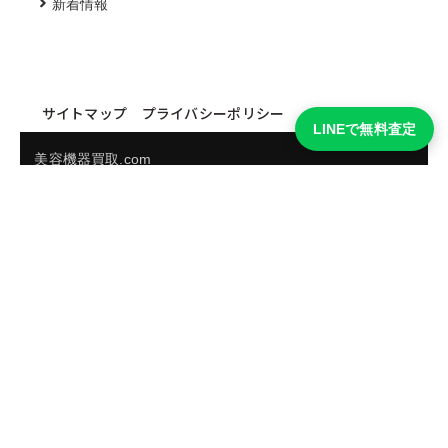
新着情報
サイトマップ
プライバシーポリシー
LINEで無料査定
美容機器買取.com
買取実績・買取強化モデルを見る
LINEでかんたん無料査定
品物の写真を送るだけ。査定は無料、キャンセルもできま
す。
※品物の状態・市場動向により買取をお受けできない場合があります。
友だち追加して査定を依頼