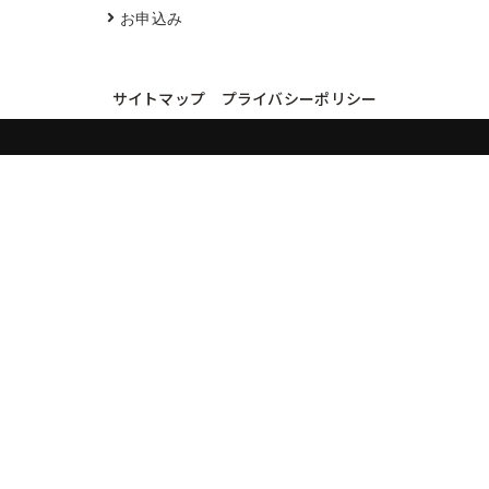
お申込み
サイトマップ
プライバシーポリシー
買取実績・買取強化モデルを見る
LINEでかんたん無料査定
品物の写真を送るだけ。査定は無料、キャンセルもできます。
※品物の状態・市場動向により買取をお受けできない場合があります。
友だち追加して査定を依頼
運営：
株式会社グリーク