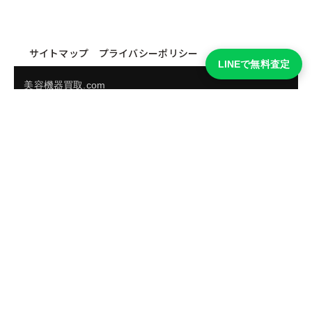
サイトマップ
プライバシーポリシー
LINEで無料査定
美容機器買取.com
買取実績・買取強化モデルを見る
LINEでかんたん無料査定
品物の写真を送るだけ。査定は無料、キャンセルもできま
す。
※品物の状態・市場動向により買取をお受けできない場合があります。
友だち追加して査定を依頼
運営：
株式会社グリーク