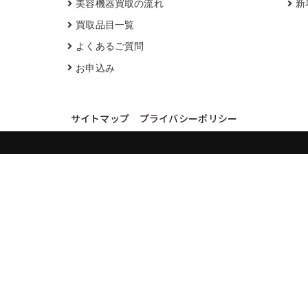
美容機器買取の流れ
新
買取品目一覧
よくあるご質問
お申込み
サイトマップ
プライバシーポリシー
買取実績・買取強化モデルを見る
LINEでかんたん無料査定
品物の写真を送るだけ。査定は無料、キャンセルもできます。
※品物の状態・市場動向により買取をお受けできない場合があります。
友だち追加して査定を依頼