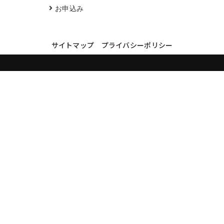
お申込み
サイトマップ
プライバシーポリシー
買取実績・買取強化モデルを見る
LINEでかんたん無料査定
品物の写真を送るだけ。査定は無料、キャンセルもできます。
※品物の状態・市場動向により買取をお受けできない場合があります。
友だち追加して査定を依頼
運営：
株式会社グリーク