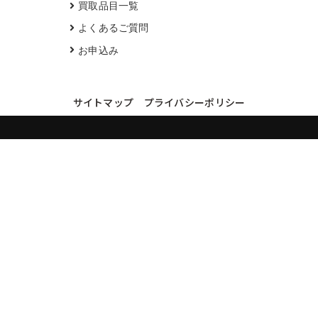
買取品目一覧
よくあるご質問
お申込み
サイトマップ
プライバシーポリシー
買取実績・買取強化モデルを見る
LINEでかんたん無料査定
品物の写真を送るだけ。査定は無料、キャンセルもできます。
※品物の状態・市場動向により買取をお受けできない場合があります。
友だち追加して査定を依頼