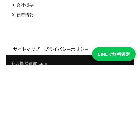
会社概要
新着情報
サイトマップ
プライバシーポリシー
LINEで無料査定
美容機器買取.com
買取実績・買取強化モデルを見る
LINEでかんたん無料査定
品物の写真を送るだけ。査定は無料、キャンセルもできま
す。
※品物の状態・市場動向により買取をお受けできない場合があります。
友だち追加して査定を依頼