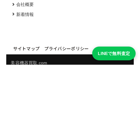
会社概要
新着情報
サイトマップ
プライバシーポリシー
LINEで無料査定
美容機器買取.com
買取実績・買取強化モデルを見る
LINEでかんたん無料査定
品物の写真を送るだけ。査定は無料、キャンセルもできま
す。
※品物の状態・市場動向により買取をお受けできない場合があります。
友だち追加して査定を依頼