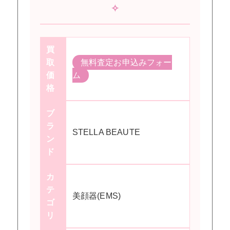
✧
買
取
無料査定お申込みフォー
価
ム
格
ブ
ラ
STELLA BEAUTE
ン
ド
カ
テ
美顔器(EMS)
ゴ
リ