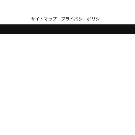
サイトマップ
プライバシーポリシー
買取実績・買取強化モデルを見る
LINEでかんたん無料査定
品物の写真を送るだけ。査定は無料、キャンセルもできます。
※品物の状態・市場動向により買取をお受けできない場合があります。
友だち追加して査定を依頼
運営：
株式会社グリーク
運営グループの買取サイト一覧（株式会社グリーク）