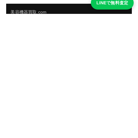
LINEで無料査定
美容機器買取.com
買取実績・買取強化モデルを見る
LINEでかんたん無料査定
品物の写真を送るだけ。査定は無料、キャンセルもできま
す。
※品物の状態・市場動向により買取をお受けできない場合があります。
友だち追加して査定を依頼
運営：
株式会社グリーク
運営グループの買取サイト一覧（株式会社グリーク）