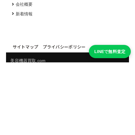
会社概要
新着情報
サイトマップ
プライバシーポリシー
LINEで無料査定
美容機器買取.com
買取実績・買取強化モデルを見る
LINEでかんたん無料査定
品物の写真を送るだけ。査定は無料、キャンセルもできま
す。
※品物の状態・市場動向により買取をお受けできない場合があります。
友だち追加して査定を依頼