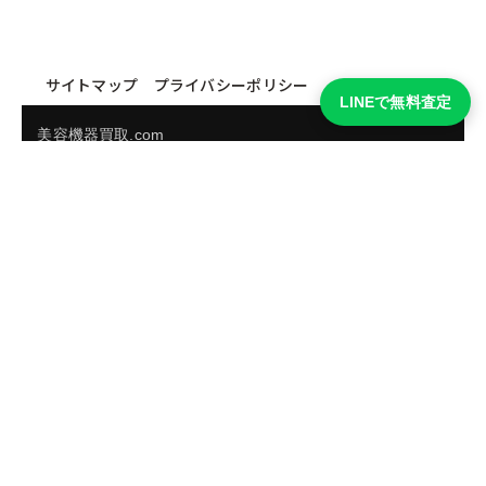
サイトマップ
プライバシーポリシー
LINEで無料査定
美容機器買取.com
買取実績・買取強化モデルを見る
LINEでかんたん無料査定
品物の写真を送るだけ。査定は無料、キャンセルもできま
す。
※品物の状態・市場動向により買取をお受けできない場合があります。
友だち追加して査定を依頼
運営：
株式会社グリーク