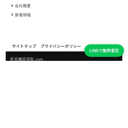
会社概要
新着情報
サイトマップ
プライバシーポリシー
LINEで無料査定
美容機器買取.com
買取実績・買取強化モデルを見る
LINEでかんたん無料査定
品物の写真を送るだけ。査定は無料、キャンセルもできま
す。
※品物の状態・市場動向により買取をお受けできない場合があります。