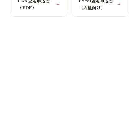
FAX査定申込書
Excel査定申込書
→
→
（PDF）
（大量向け）