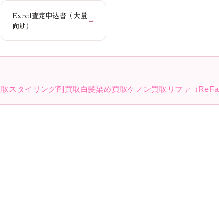
Excel査定申込書（大量
→
向け）
買取
スタイリング剤買取
白髪染め買取
ケノン買取
リファ（ReF