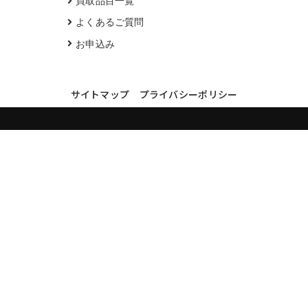
買取品目一覧
よくあるご質問
お申込み
サイトマップ
プライバシーポリシー
買取実績・買取強化モデルを見る
LINEでかんたん無料査定
品物の写真を送るだけ。査定は無料、キャンセルもできます。
※品物の状態・市場動向により買取をお受けできない場合があります。
友だち追加して査定を依頼