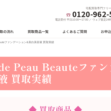
宅配買取専門フリ
0120-962-
電話受付 平日10:00〜17:00 ／ ウェブ査定2
取の流れ
買取商品一覧
よくあるご質問
お申
u Beauteファンデーション&美白美容液 買取実績
de Peau Beauteフ
液 買取実績
◆ 買取商品 ◆