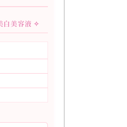
&美白美容液 ✧