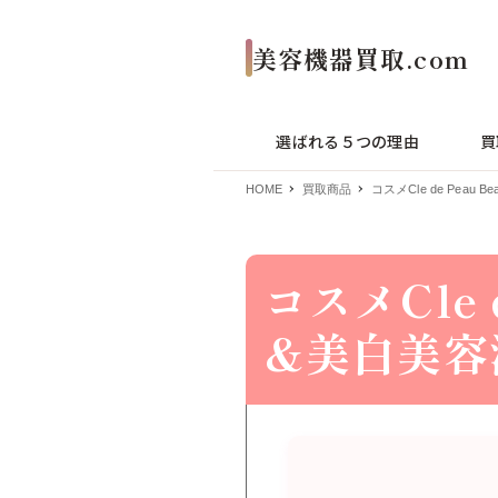
選ばれる５つの理由
買
HOME
買取商品
コスメCle de Pea
コスメCle 
&美白美容