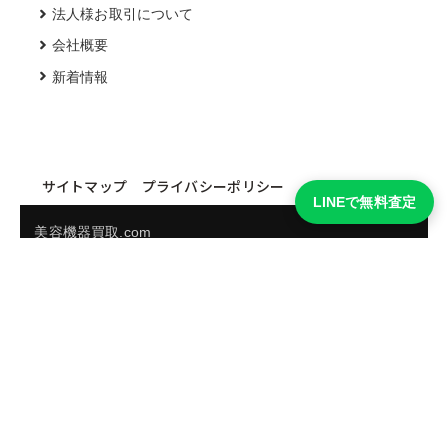
法人様お取引について
会社概要
新着情報
サイトマップ
プライバシーポリシー
LINEで無料査定
美容機器買取.com
買取実績・買取強化モデルを見る
LINEでかんたん無料査定
品物の写真を送るだけ。査定は無料、キャンセルもできま
す。
※品物の状態・市場動向により買取をお受けできない場合があります。