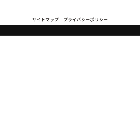
サイトマップ
プライバシーポリシー
買取実績・買取強化モデルを見る
LINEでかんたん無料査定
品物の写真を送るだけ。査定は無料、キャンセルもできます。
※品物の状態・市場動向により買取をお受けできない場合があります。
友だち追加して査定を依頼
運営：
株式会社グリーク
運営グループの買取サイト一覧（株式会社グリーク）