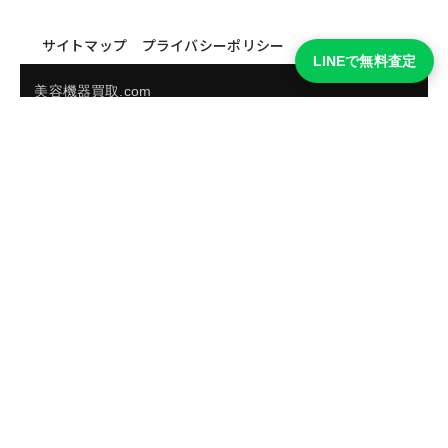
サイトマップ
プライバシーポリシー
LINEで無料査定
美容機器買取.com
買取実績・買取強化モデルを見る
LINEでかんたん無料査定
品物の写真を送るだけ。査定は無料、キャンセルもできま
す。
※品物の状態・市場動向により買取をお受けできない場合があります。
友だち追加して査定を依頼
運営：
株式会社グリーク
運営グループの買取サイト一覧（株式会社グリーク）