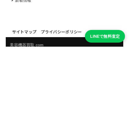
新着情報
サイトマップ
プライバシーポリシー
LINEで無料査定
美容機器買取.com
買取実績・買取強化モデルを見る
LINEでかんたん無料査定
品物の写真を送るだけ。査定は無料、キャンセルもできま
す。
※品物の状態・市場動向により買取をお受けできない場合があります。
友だち追加して査定を依頼