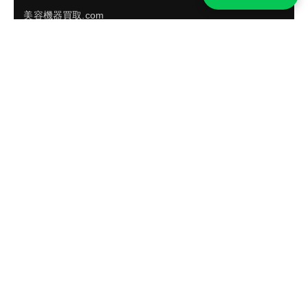
美容機器買取.com
買取実績・買取強化モデルを見る
LINEでかんたん無料査定
品物の写真を送るだけ。査定は無料、キャンセルもできま
す。
※品物の状態・市場動向により買取をお受けできない場合があります。
友だち追加して査定を依頼
運営：
株式会社グリーク
運営グループの買取サイト一覧（株式会社グリーク）