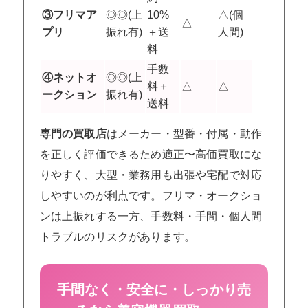
③フリマア
◎◎(上
10%
△(個
△
プリ
振れ有)
＋送
人間)
料
手数
④ネットオ
◎◎(上
料＋
△
△
ークション
振れ有)
送料
専門の買取店
はメーカー・型番・付属・動作
を正しく評価できるため適正〜高価買取にな
りやすく、大型・業務用も出張や宅配で対応
しやすいのが利点です。フリマ・オークショ
ンは上振れする一方、手数料・手間・個人間
トラブルのリスクがあります。
手間なく・安全に・しっかり売