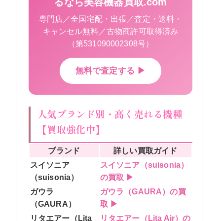
るなら美容機器買取.com
専門店／全国宅配・出張／査定・送料・
キャンセル無料／古物商許可取得済み
（第531090002308号）
無料で査定する ▶
人気ブランド別・高く売れる機種
【買取強化中】
ブランド
詳しい買取ガイド
スイソニア
スイソニア（suisonia）
（suisonia）
の買取 ▶
ガウラ
ガウラ（GAURA）の買
（GAURA）
取 ▶
リタエアー（Lita
リタエアー（Lita Air）の