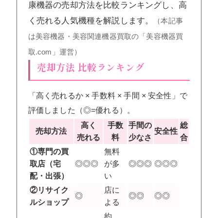
康機器の売却方法を比較ランキングし、高
く売れる人気機種を解説します。
（本記事
は美容機器・美容関連機器買取の「美容機器買
取.com」運営）
売却方法 比較ランキング
「高く売れるか × 手数料 × 手間 × 安全性」で
評価しました（◎=優れる）。
高く
手数
手間の
総
売却方法
安全性
売れる
料
少なさ
合
①専門の買
無料
取店（宅
◎◎◎
が多
◎◎◎
◎◎◎
配・出張）
い
②リサイク
店に
◎
◎◎
◎◎
ルショップ
よる
約