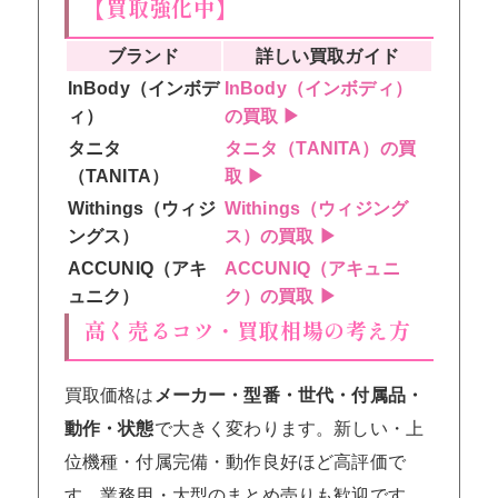
【買取強化中】
ブランド
詳しい買取ガイド
InBody（インボデ
InBody（インボディ）
ィ）
の買取 ▶
タニタ
タニタ（TANITA）の買
（TANITA）
取 ▶
Withings（ウィジ
Withings（ウィジング
ングス）
ス）の買取 ▶
ACCUNIQ（アキ
ACCUNIQ（アキュニ
ュニク）
ク）の買取 ▶
高く売るコツ・買取相場の考え方
買取価格は
メーカー・型番・世代・付属品・
動作・状態
で大きく変わります。新しい・上
位機種・付属完備・動作良好ほど高評価で
す。業務用・大型のまとめ売りも歓迎です。