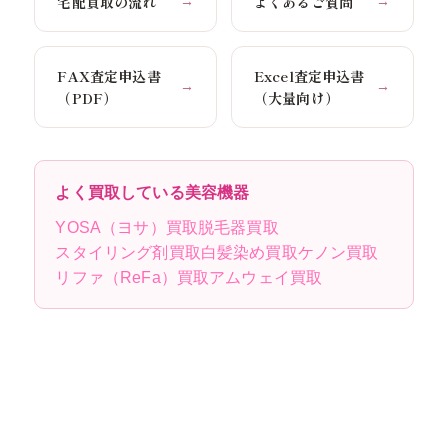
宅配買取の流れ
よくあるご質問
→
→
FAX査定申込書
Excel査定申込書
→
→
（PDF）
（大量向け）
よく買取している美容機器
YOSA（ヨサ）買取
脱毛器買取
スタイリング剤買取
白髪染め買取
ケノン買取
リファ（ReFa）買取
アムウェイ買取