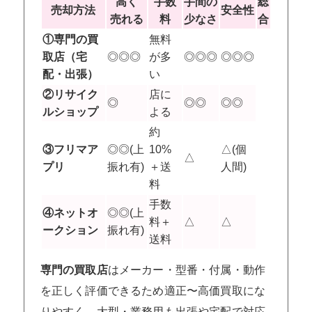
高く
手数
手間の
総
売却方法
安全性
売れる
料
少なさ
合
①専門の買
無料
取店（宅
◎◎◎
が多
◎◎◎
◎◎◎
配・出張）
い
②リサイク
店に
◎
◎◎
◎◎
ルショップ
よる
約
③フリマア
◎◎(上
10%
△(個
△
プリ
振れ有)
＋送
人間)
料
手数
④ネットオ
◎◎(上
料＋
△
△
ークション
振れ有)
送料
専門の買取店
はメーカー・型番・付属・動作
を正しく評価できるため適正〜高価買取にな
りやすく、大型・業務用も出張や宅配で対応