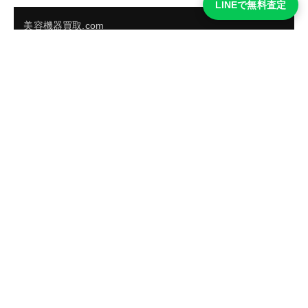
LINEで無料査定
美容機器買取.com
買取実績・買取強化モデルを見る
LINEでかんたん無料査定
品物の写真を送るだけ。査定は無料、キャンセルもできま
す。
※品物の状態・市場動向により買取をお受けできない場合があります。
友だち追加して査定を依頼
運営：
株式会社グリーク
運営グループの買取サイト一覧（株式会社グリーク）