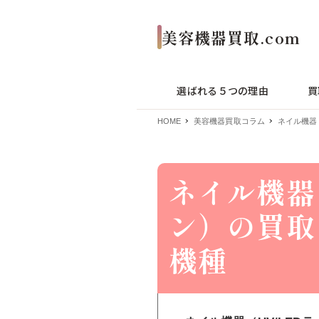
選ばれる５つの理由
買
HOME
美容機器買取コラム
ネイル機器
ネイル機器
ン）の買取
機種