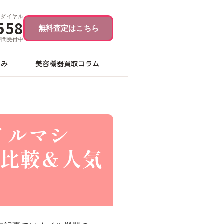
ーダイヤル
558
無料査定はこちら
4時間受付中
込み
美容機器買取コラム
イルマシ
比較＆人気