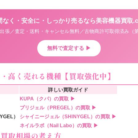
間なく・安全に・しっかり売るなら美容機器買取.c
張／査定・送料・キャンセル無料／古物商許可取得済み（第531
無料で査定する ▶
別・高く売れる機種【買取強化中】
詳しい買取ガイド
KUPA（クパ）の買取 ▶
プリジェル（PREGEL）の買取 ▶
YGEL）
シャイニージェル（SHINYGEL）の買取 ▶
）
ネイルラボ（Nail Labo）の買取 ▶
・買取相場の考え方