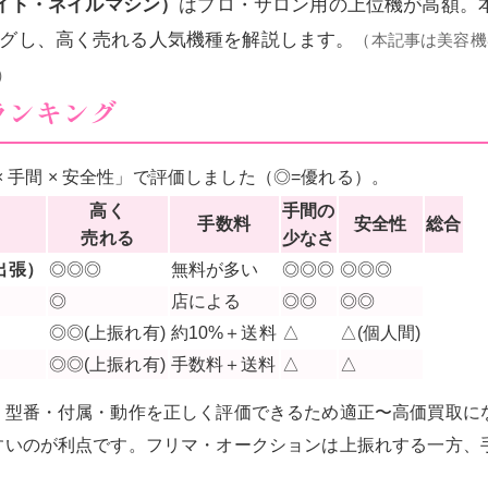
ライト・ネイルマシン）
はプロ・サロン用の上位機が高額。
グし、高く売れる人気機種を解説します。
（本記事は美容機
）
ランキング
 × 手間 × 安全性」で評価しました（◎=優れる）。
高く
手間の
手数料
安全性
総合
売れる
少なさ
出張）
◎◎◎
無料が多い
◎◎◎
◎◎◎
◎
店による
◎◎
◎◎
◎◎(上振れ有)
約10%＋送料
△
△(個人間)
◎◎(上振れ有)
手数料＋送料
△
△
・型番・付属・動作を正しく評価できるため適正〜高価買取に
すいのが利点です。フリマ・オークションは上振れする一方、
。