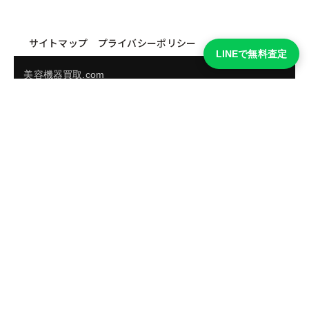
サイトマップ
プライバシーポリシー
LINEで無料査定
美容機器買取.com
買取実績・買取強化モデルを見る
LINEでかんたん無料査定
品物の写真を送るだけ。査定は無料、キャンセルもできま
す。
※品物の状態・市場動向により買取をお受けできない場合があります。
友だち追加して査定を依頼
運営：
株式会社グリーク