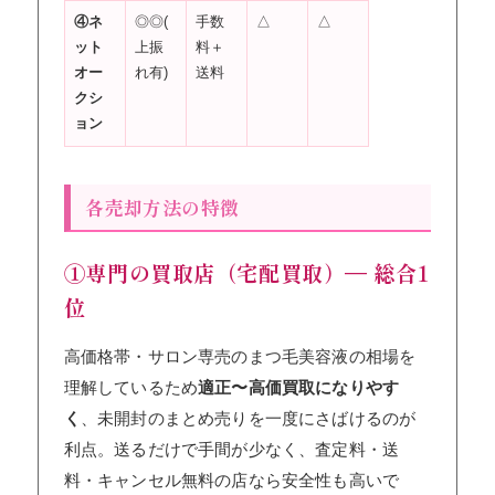
④ネ
◎◎(
手数
△
△
ット
上振
料＋
オー
れ有)
送料
クシ
ョン
各売却方法の特徴
①専門の買取店（宅配買取）— 総合1
位
高価格帯・サロン専売のまつ毛美容液の相場を
理解しているため
適正〜高価買取になりやす
く
、未開封のまとめ売りを一度にさばけるのが
利点。送るだけで手間が少なく、査定料・送
料・キャンセル無料の店なら安全性も高いで