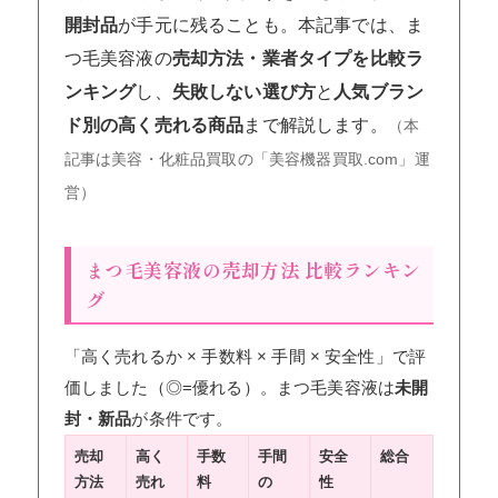
開封品
が手元に残ることも。本記事では、ま
つ毛美容液の
売却方法・業者タイプを比較ラ
ンキング
し、
失敗しない選び方
と
人気ブラン
ド別の高く売れる商品
まで解説します。
（本
記事は美容・化粧品買取の「美容機器買取.com」運
営）
まつ毛美容液の売却方法 比較ランキン
グ
「高く売れるか × 手数料 × 手間 × 安全性」で評
価しました（◎=優れる）。まつ毛美容液は
未開
封・新品
が条件です。
売却
高く
手数
手間
安全
総合
方法
売れ
料
の
性