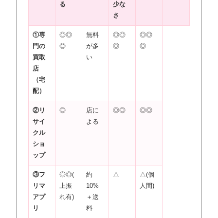
る
少な
さ
①専
◎◎
無料
◎◎
◎◎
門の
◎
が多
◎
◎
買取
い
店
（宅
配）
②リ
◎
店に
◎◎
◎◎
サイ
よる
クル
ショ
ップ
③フ
◎◎(
約
△
△(個
リマ
上振
10%
人間)
アプ
れ有)
＋送
リ
料