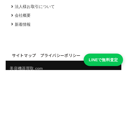
法人様お取引について
会社概要
新着情報
サイトマップ
プライバシーポリシー
LINEで無料査定
美容機器買取.com
買取実績・買取強化モデルを見る
LINEでかんたん無料査定
品物の写真を送るだけ。査定は無料、キャンセルもできま
す。
※品物の状態・市場動向により買取をお受けできない場合があります。