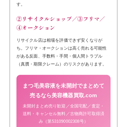
す。
②リサイクルショップ／③フリマ／
④オークション
リサイクル店は相場を評価できず安くなりが
ち。フリマ・オークションは高く売れる可能性
がある反面、手数料・手間・個人間トラブル
（真贋・期限クレーム）のリスクがあります。
まつ毛美容液を未開封でまとめて
売るなら美容機器買取.com
未開封まとめ売り歓迎／全国宅配／査定・
送料・キャンセル無料／古物商許可取得済
み（第531090002308号）