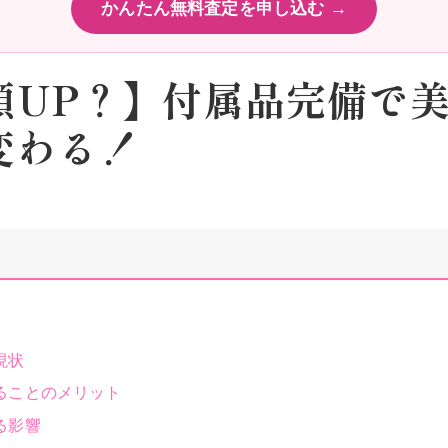
かんたん無料査定を申し込む →
額UP？】付属品完備で
変わる！
現状
ることのメリット
る影響