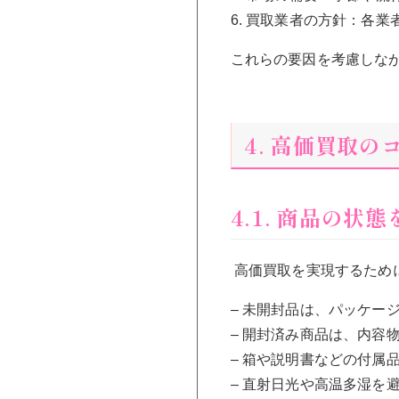
6. 買取業者の方針：各
これらの要因を考慮しな
4. 高価買取の
4.1. 商品の状
高価買取を実現するため
– 未開封品は、パッケー
– 開封済み商品は、内容
– 箱や説明書などの付属
– 直射日光や高温多湿を