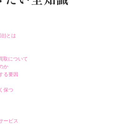
明治)とは
の買取について
るのか
響する要因
良く保つ
取サービス