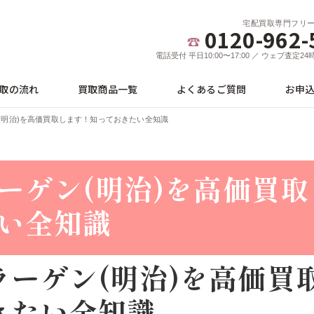
宅配買取専門フリ
0120-962-
電話受付 平日10:00〜17:00 ／ ウェブ査定2
取の流れ
買取商品一覧
よくあるご質問
お申
(明治)を高価買取します！知っておきたい全知識
ーゲン(明治)を高価買
い全知識
ラーゲン(明治)を高価買
きたい全知識