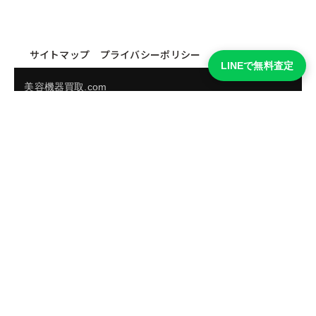
サイトマップ
プライバシーポリシー
LINEで無料査定
美容機器買取.com
買取実績・買取強化モデルを見る
LINEでかんたん無料査定
品物の写真を送るだけ。査定は無料、キャンセルもできま
す。
※品物の状態・市場動向により買取をお受けできない場合があります。
友だち追加して査定を依頼
運営：
株式会社グリーク