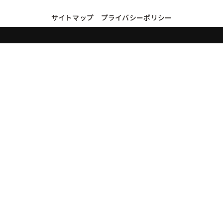
サイトマップ
プライバシーポリシー
買取実績・買取強化モデルを見る
LINEでかんたん無料査定
品物の写真を送るだけ。査定は無料、キャンセルもできます。
※品物の状態・市場動向により買取をお受けできない場合があります。
友だち追加して査定を依頼
運営：
株式会社グリーク
運営グループの買取サイト一覧（株式会社グリーク）