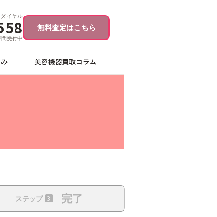
ーダイヤル
558
無料査定はこちら
4時間受付中
込み
美容機器買取コラム
完了
ステップ
3