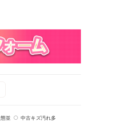
状態並
中古キズ汚れ多