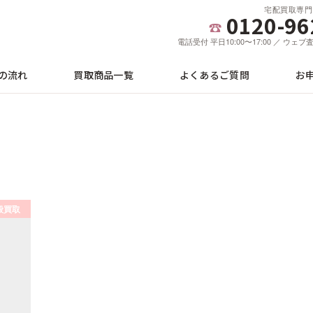
宅配買取専門
0120-96
電話受付 平日10:00〜17:00 ／ ウェ
の流れ
買取商品一覧
よくあるご質問
お
Diを高価買取します：詳
般買取