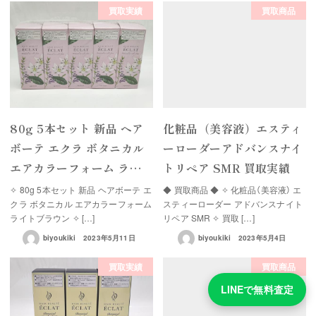
買取実績
買取商品
80g 5本セット 新品 ヘア
化粧品（美容液）エスティ
ボーテ エクラ ボタニカル
ーローダーアドバンスナイ
エアカラーフォーム ラ…
トリペア SMR 買取実績
✧ 80g 5本セット 新品 ヘアボーテ エ
◆ 買取商品 ◆ ✧ 化粧品（美容液） エ
クラ ボタニカル エアカラーフォーム
スティーローダー アドバンスナイト
ライトブラウン ✧ […]
リペア SMR ✧ 買取 […]
biyoukiki
2023年5月11日
biyoukiki
2023年5月4日
買取実績
買取商品
LINEで無料査定