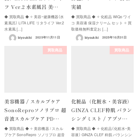
フ Ver.2 水素風呂 美…
実績
◆ 買取商品 ◆ ✧ 美容・健康機器（水
◆ 買取商品 ◆ ✧ 化粧品 WiQo ワイ
素風呂） LITA LIFE リタライフ Ver.2
コ 美容液 保湿クリーム セット ✧ 買
水素風 […]
取価格無料査定お […]
biyoukiki
2025年11月11日
biyoukiki
2025年10月31日
買取商品
買取商品
美容機器 / スカルプケア
化粧品（化粧水・美容液）
SonoReproソノリプロ 超
GINZA CLEF粋肌 バラン
音波スカルプケア PD…
シングミスト / アブソ…
◆ 買取商品 ◆ ✧ 美容機器 / スカル
◆ 買取商品 ◆ ✧ 化粧品（化粧水・美
プケア SonoRepro ソノリプロ 超音
容液） GINZA CLEF 粋肌 バランシン