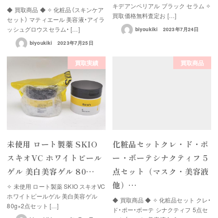
キデアンペリアル ブラック セラム ✧
◆ 買取商品 ◆ ✧ 化粧品（スキンケア
買取価格無料査定お […]
セット） マティエール 美容液・アイラ
ッシュグロウスセラム・ […]
biyoukiki
2023年7月24日
biyoukiki
2023年7月25日
買取実績
買取商品
未使用 ロート製薬 SKIO
化粧品セットクレ・ド・ポ
スキオVC ホワイトピール
ー・ボーテシナクティフ 5
ゲル 美白美容ゲル 80…
点セット（マスク・美容液
他）…
✧ 未使用 ロート製薬 SKIO スキオVC
ホワイトピールゲル 美白美容ゲル
◆ 買取商品 ◆ ✧ 化粧品セット クレ・
80g×2点セット […]
ド・ポー・ボーテ シナクティフ 5点セ