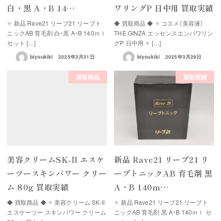
白・黒 A・B 14…
ワリングP 日中用 買取実績
✧ 新品 Rave21 リーブ21 リーブト
◆ 買取商品 ◆ ✧ コスメ（美容液）
ニックAB 育毛剤 白・黒 A・B 140ｍｌ
THE GINZA エッセンスエンパワリン
セット […]
グP 日中用 ✧ […]
biyoukiki
2025年3月31日
biyoukiki
2025年3月29日
買取商品
買取実績
美容クリームSK-II エスケ
新品 Rave21 リーブ21 リ
ーツースキンパワー クリー
ーブトニックAB 育毛剤 黒
ム 80g 買取実績
A・B 140ｍ…
◆ 買取商品 ◆ ✧ 美容クリーム SK-II
✧ 新品 Rave21 リーブ21 リーブト
エスケーツー スキンパワー クリーム
ニックAB 育毛剤 黒 A・B 140ｍｌ セ