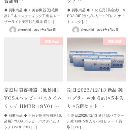
合証明…
シア …
◆ 買取商品 ◆ ✧ 美容機器（脱毛機
◆ 買取商品 ◆ ✧ 化粧品（美容液） LA
器） 日本エステティック工業会 レー
PRAIRIE（ラ・プレリー） PTレア ナイ
ザーライト美容脱毛機器 適 […]
トエレク […]
biyoukiki
2024年5月26日
biyoukiki
2024年4月30日
買取商品
買取実績
家庭用美容機器（風呂用）
期日:2026/12/13 新品 純
YOSAハッピーバスタイム
パプラール水 6ml×5本入
リッチ HMBR-18Y01 …
り×5箱セット …
◆ 買取商品 ◆ ✧ 家庭用美容機器（風
✧ 期日:2026/12/13 新品 純パプラー
呂用） YOSA ハッピーバスタイムリ
ル水 6ml×5本入り×5箱セット ✧ 買
ッチ HMBR-18Y […]
取日 20 […]