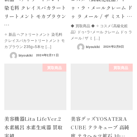
染毛料 クレイスパカラート
ゥ・ラ・メールクレーム ド
リートメント モカブラウン
ゥ ラ メール / ザ ミスト …
…
◆ 買取商品 ◆ ✧ コスメ（高級化粧
品） ドゥ・ラ・メール クレーム ドゥ ラ
✧ 新品 ヘアトリートメント 染毛料
メール / ザ ミ […]
クレイスパカラートリートメント モ
カブラウン 235g×5本セ […]
biyoukiki
2024年2月9日
biyoukiki
2024年2月11日
買取商品
買取商品
美容機器Lita LifeVer.2
美容グッズYOSATERA
水素風呂 水素生成器 買取
CUBE テラキューブ 高純
実績
度 テラヘルツ鉱石 10…