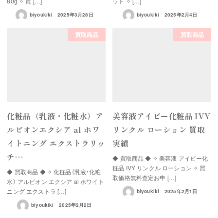
80g ✧ 買 […]
ット ✧ […]
biyoukiki
2025年3月28日
biyoukiki
2025年2月4日
買取商品
買取商品
化粧品（乳液・化粧水）ア
美容液アイビー化粧品 IVY
ルビオンエクシア al ホワ
リンクル ローション 買取
イトニング エクストラリッ
実績
チ…
◆ 買取商品 ◆ ✧ 美容液 アイビー化
粧品 IVY リンクル ローション ✧ 買
◆ 買取商品 ◆ ✧ 化粧品（乳液・化粧
取価格無料査定お申 […]
水） アルビオン エクシア al ホワイト
ニング エクストラ […]
biyoukiki
2025年2月1日
biyoukiki
2025年2月2日