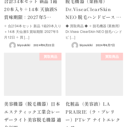
合計34本セット 新品 1箱
脱毛機器（業務用）
20本入り＋14本 天仙液S
Dr.ViseaClearSkin
賞味期限：2027年5…
NEO 脱毛ハンドピース …
✧ 合計34本セット 新品 1箱20本入り
◆ 買取商品 ◆ ✧ 脱毛機器（業務用）
＋14本 天仙液S 賞味期限：2027年5
Dr.Visea ClearSkin NEO 脱毛ハンド
月12日 ✧ 買 […]
ピ […]
biyoukiki
2024年6月22日
biyoukiki
2024年6月7日
買取商品
買取商品
美容機器（脱毛機器）日本
化粧品（美容液）LA
エステティック工業会レー
PRAIRIE（ラ・プレリ
ザーライト美容脱毛機器 適
ー）PTレア ナイトエレク