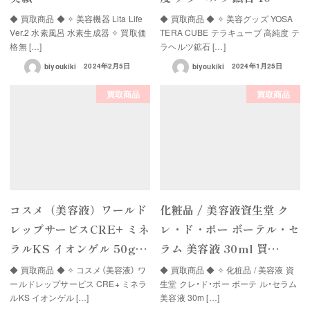
◆ 買取商品 ◆ ✧ 美容機器 Lita Life
◆ 買取商品 ◆ ✧ 美容グッズ YOSA
Ver.2 水素風呂 水素生成器 ✧ 買取価
TERA CUBE テラキューブ 高純度 テ
格無 […]
ラヘルツ鉱石 […]
biyoukiki
2024年2月5日
biyoukiki
2024年1月25日
買取商品
買取商品
コスメ（美容液）ワールド
化粧品 / 美容液資生堂 ク
レップサービスCRE+ ミネ
レ・ド・ポー ボーテル・セ
ラルKS イオンゲル 50g…
ラム 美容液 30ml 買…
◆ 買取商品 ◆ ✧ コスメ（美容液） ワ
◆ 買取商品 ◆ ✧ 化粧品 / 美容液 資
ールドレップサービス CRE+ ミネラ
生堂 クレ・ド・ポー ボーテ ル・セラム
ルKS イオンゲル […]
美容液 30m […]