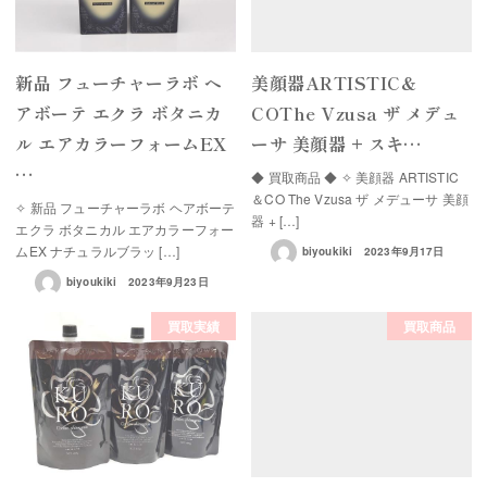
新品 フューチャーラボ ヘ
美顔器ARTISTIC＆
アボーテ エクラ ボタニカ
COThe Vzusa ザ メデュ
ル エアカラーフォームEX
ーサ 美顔器 + スキ…
…
◆ 買取商品 ◆ ✧ 美顔器 ARTISTIC
＆CO The Vzusa ザ メデューサ 美顔
✧ 新品 フューチャーラボ ヘアボーテ
器 + […]
エクラ ボタニカル エアカラーフォー
ムEX ナチュラルブラッ […]
biyoukiki
2023年9月17日
biyoukiki
2023年9月23日
買取実績
買取商品