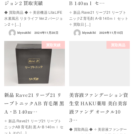
ジョン2 買取実績
B 140ｍｌ セ…
◆ 買取商品 ◆ ✧ 美容機器 LitaLIFE
✧ 新品 Rave21 リーブ21 リーブト
水素風呂 リタライフ Ver.2 バージョ
ニックZ 育毛剤 A・B 140ｍｌ セット
ン2 ✧ […]
✧ 買取日 […]
biyoukiki
2024年11月28日
biyoukiki
2024年11月15日
買取実績
買取商品
新品 Rave21 リーブ21 リ
美容液ファンデーション資
ーブトニックAB 育毛剤 黒
生堂 HAKU薬用 美白美容
A・B 140ｍ…
液ファンデ オークル10
3…
✧ 新品 Rave21 リーブ21 リーブト
ニックAB 育毛剤 黒 A・B 140ｍｌ セ
◆ 買取商品 ◆ ✧ 美容液ファンデー
ット その […]