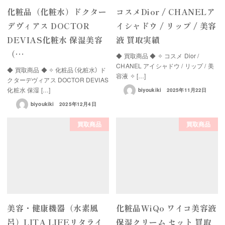
化粧品（化粧水）ドクター
コスメDior / CHANELア
デヴィアス DOCTOR
イシャドウ / リップ / 美容
DEVIAS化粧水 保湿美容
液 買取実績
（…
◆ 買取商品 ◆ ✧ コスメ Dior /
CHANEL アイシャドウ / リップ / 美
◆ 買取商品 ◆ ✧ 化粧品（化粧水） ド
容液 ✧ […]
クターデヴィアス DOCTOR DEVIAS
化粧水 保湿 […]
biyoukiki
2025年11月22日
biyoukiki
2025年12月4日
買取商品
買取商品
美容・健康機器（水素風
化粧品WiQo ワイコ美容液
呂）LITA LIFEリタライ
保湿クリーム セット 買取