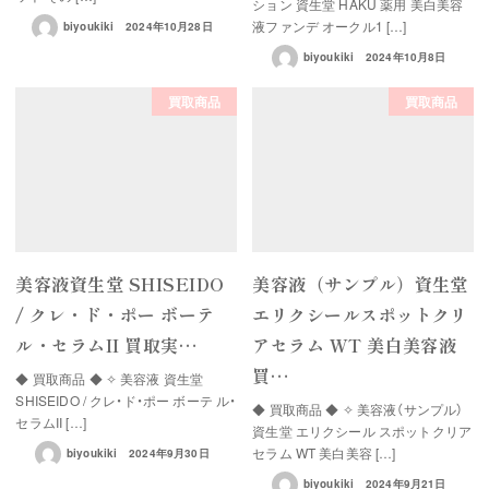
ション 資生堂 HAKU 薬用 美白美容
液ファンデ オークル1 […]
biyoukiki
2024年10月28日
biyoukiki
2024年10月8日
買取商品
買取商品
美容液資生堂 SHISEIDO
美容液（サンプル）資生堂
/ クレ・ド・ポー ボーテ
エリクシールスポットクリ
ル・セラムII 買取実…
アセラム WT 美白美容液
買…
◆ 買取商品 ◆ ✧ 美容液 資生堂
SHISEIDO / クレ・ド・ポー ボーテ ル・
◆ 買取商品 ◆ ✧ 美容液（サンプル）
セラムII […]
資生堂 エリクシール スポットクリア
セラム WT 美白美容 […]
biyoukiki
2024年9月30日
biyoukiki
2024年9月21日