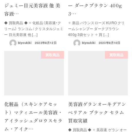
ジェミー目元美容液 他 美
ー ダークブラウン 400g
容液…
3…
◆ 買取商品 ◆ ✧ 化粧品（美容液・ク
✧ 新品 バランスローズ KURO クリ
リーム） ランコム / クリスタルジェミ
ームシャンプー ダークブラウン
ー 目元美容液 他 […]
400g 3袋セット ✧ 買 […]
biyoukiki
2023年8月12日
biyoukiki
2023年8月10日
買取商品
買取商品
化粧品（スキンケアセッ
美容液ゲランオーキデアン
ト）マティエール美容液・
ペリアル ブラック セラム
アイラッシュグロウスセラ
買取実績
ム・アイク…
◆ 買取商品 ◆ ✧ 美容液 ゲラン オー