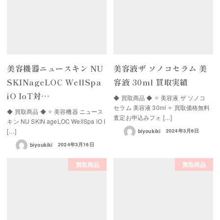
美容機器ニュースキン NU
美容液ザ ソノコセラム 美
SKINageLOC WellSpa
容液 30ml 買取実績
iO IoT対…
◆ 買取商品 ◆ ✧ 美容液 ザ ソノコ
セラム 美容液 30ml ✧ 買取価格無料
◆ 買取商品 ◆ ✧ 美容機器 ニュース
査定お申込みフォ […]
キン NU SKIN ageLOC WellSpa iO I
[…]
biyoukiki
2024年3月6日
biyoukiki
2024年3月16日
買取商品
買取商品