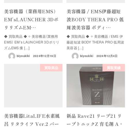
美容機器（業務用EMS）
美容機器 / EMS伊藤超短
EM’sLAUNCHER 3Dポ
波BODY THERA PRO 低
リリズムEM…
周波美容器 ボディ…
◆ 買取商品 ◆ ✧ 美容機器（業務用
◆ 買取商品 ◆ ✧ 美容機器 / EMS 伊
EMS） EM’s LAUNCHER 3Dポリリ
藤超短波 BODY THERA PRO 低周波
ズムEMS 痩 […]
美容器 […]
biyoukiki
2024年12月19日
biyoukiki
2024年12月4日
買取商品
買取実績
美容機器LitaLIFE水素風
新品 Rave21 リーブ21 リ
呂 リタライフ Ver.2 バー
ーブトニックZ 育毛剤 A・