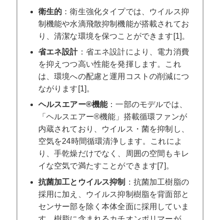
衛生的
：衛生強化タイプでは、ウイルス抑
制機能や水滴飛散抑制機能が搭載されてお
り、清潔な環境を保つことができます[1]。
省エネ設計
：省エネ設計により、電力消費
を抑えつつ高い性能を発揮します。これ
は、環境への配慮と運用コストの削減につ
ながります[1]。
ヘルスエアー®機能
：一部のモデルでは、
「ヘルスエアー®機能」搭載循環ファンが
内蔵されており、ウイルス・菌を抑制し、
空気を24時間循環清浄します。これによ
り、手乾燥だけでなく、周囲の空間もキレ
イな空気で満たすことができます[7]。
抗菌加工とウイルス抑制
：抗菌加工樹脂の
採用に加え、ウイルス抑制樹脂を背面部と
センサー部を除く本体全面に採用していま
す。樹脂に含まれるカチオンポリマーが、