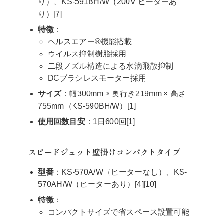
り）、KS-591BH/W（200V ヒーターあ
り）[7]
特徴
：
ヘルスエアー®機能搭載
ウイルス抑制樹脂採用
二段ノズル構造による水滴飛散抑制
DCブラシレスモーター採用
サイズ
：幅300mm × 奥行き219mm × 高さ
755mm（KS-590BH/W）[1]
使用回数目安
：1日600回[1]
スピードジェット壁掛けコンパクトタイプ
型番
：KS-570A/W（ヒーターなし）、KS-
570AH/W（ヒーターあり）[4][10]
特徴
：
コンパクトサイズで省スペース設置可能