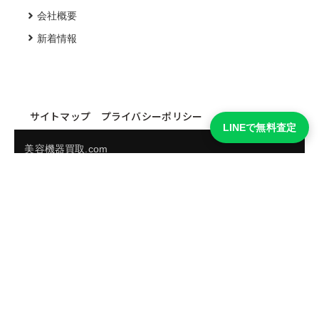
会社概要
新着情報
サイトマップ
プライバシーポリシー
LINEで無料査定
美容機器買取.com
買取実績・買取強化モデルを見る
LINEでかんたん無料査定
品物の写真を送るだけ。査定は無料、キャンセルもできま
す。
※品物の状態・市場動向により買取をお受けできない場合があります。