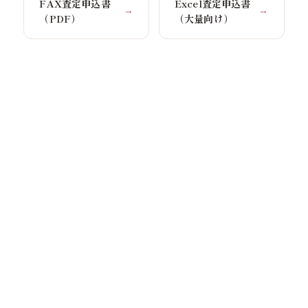
FAX査定申込書
Excel査定申込書
→
→
（PDF）
（大量向け）