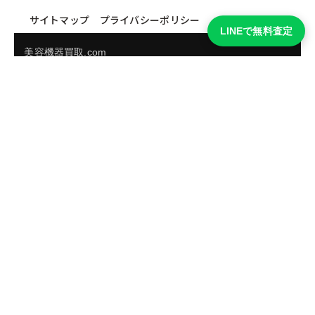
サイトマップ
プライバシーポリシー
LINEで無料査定
美容機器買取.com
買取実績・買取強化モデルを見る
LINEでかんたん無料査定
品物の写真を送るだけ。査定は無料、キャンセルもできま
す。
※品物の状態・市場動向により買取をお受けできない場合があります。
友だち追加して査定を依頼
運営：
株式会社グリーク
運営グループの買取サイト一覧（株式会社グリーク）