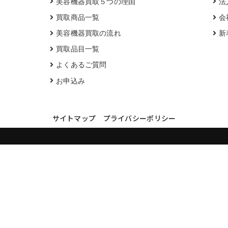
美容機器買取５つの理由
法
買取商品一覧
会
美容機器買取の流れ
新
買取品目一覧
よくあるご質問
お申込み
サイトマップ
プライバシーポリシー
買取実績・買取強化モデルを見る
LINEでかんたん無料査定
品物の写真を送るだけ。査定は無料、キャンセルもできます。