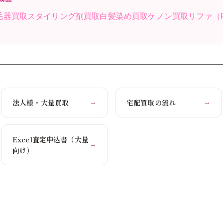
毛器買取
スタイリング剤買取
白髪染め買取
ケノン買取
リファ（
法人様・大量買取
宅配買取の流れ
→
→
Excel査定申込書（大量
→
向け）