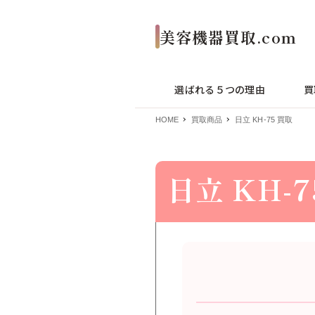
選ばれる５つの理由
買
HOME
買取商品
日立 KH-75 買取
日立 KH-7