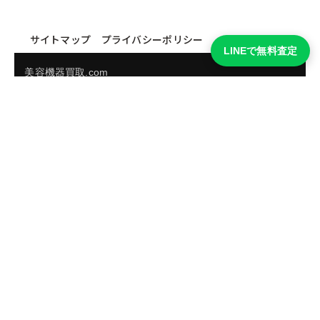
サイトマップ
プライバシーポリシー
LINEで無料査定
美容機器買取.com
買取実績・買取強化モデルを見る
LINEでかんたん無料査定
品物の写真を送るだけ。査定は無料、キャンセルもできま
す。
※品物の状態・市場動向により買取をお受けできない場合があります。
友だち追加して査定を依頼
運営：
株式会社グリーク
運営グループの買取サイト一覧（株式会社グリーク）