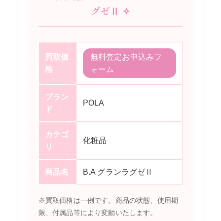
グゼⅡ ✧
買取価
無料査定お申込みフ
格
ォーム
ブラン
POLA
ド
カテゴ
化粧品
リ
商品名
B.A グランラグゼⅡ
※買取価格は一例です。商品の状態、使用期
限、付属品等により変動いたします。