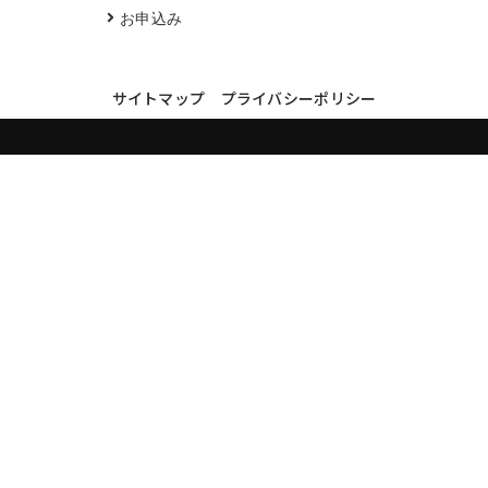
お申込み
サイトマップ
プライバシーポリシー
買取実績・買取強化モデルを見る
LINEでかんたん無料査定
品物の写真を送るだけ。査定は無料、キャンセルもできます。
※品物の状態・市場動向により買取をお受けできない場合があります。
友だち追加して査定を依頼
運営：
株式会社グリーク