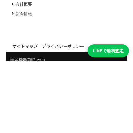
会社概要
新着情報
サイトマップ
プライバシーポリシー
LINEで無料査定
美容機器買取.com
買取実績・買取強化モデルを見る
LINEでかんたん無料査定
品物の写真を送るだけ。査定は無料、キャンセルもできま
す。
※品物の状態・市場動向により買取をお受けできない場合があります。
友だち追加して査定を依頼