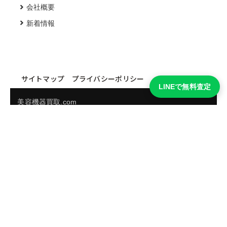
会社概要
新着情報
サイトマップ
プライバシーポリシー
LINEで無料査定
美容機器買取.com
買取実績・買取強化モデルを見る
LINEでかんたん無料査定
品物の写真を送るだけ。査定は無料、キャンセルもできま
す。
※品物の状態・市場動向により買取をお受けできない場合があります。
友だち追加して査定を依頼